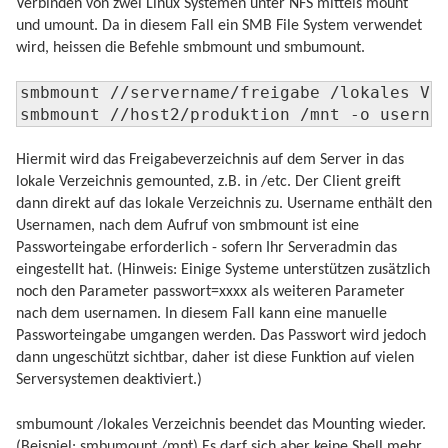
Verbinden von zwei Linux Systemen unter NFS mittels mount
und umount. Da in diesem Fall ein SMB File System verwendet
wird, heissen die Befehle smbmount und smbumount.
smbmount //servername/freigabe /lokales Ver
smbmount //host2/produktion /mnt -o userna
Hiermit wird das Freigabeverzeichnis auf dem Server in das
lokale Verzeichnis gemounted, z.B. in /etc. Der Client greift
dann direkt auf das lokale Verzeichnis zu. Username enthält den
Usernamen, nach dem Aufruf von smbmount ist eine
Passworteingabe erforderlich - sofern Ihr Serveradmin das
eingestellt hat. (Hinweis: Einige Systeme unterstützen zusätzlich
noch den Parameter passwort=xxxx als weiteren Parameter
nach dem usernamen. In diesem Fall kann eine manuelle
Passworteingabe umgangen werden. Das Passwort wird jedoch
dann ungeschützt sichtbar, daher ist diese Funktion auf vielen
Serversystemen deaktiviert.)
smbumount /lokales Verzeichnis beendet das Mounting wieder.
(Beispiel: smbumount /mnt) Es darf sich aber keine Shell mehr