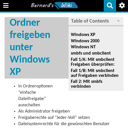
Ordner
Table of Contents
−
freigeben
Windows XP
Windows 2000
unter
Windows NT
smbfs und smbclient
Windows
Fall 1/A: Mit smbclient
Freigaben überprüfen:
XP
Fall 1/B: Mit smbclient
auf Freigaben verbinden
Fall 2: Mit smbfs
In Ordneroptionen
verbinden
“einfache
Dateifreigabe”
ausschalten
Als Administrator freigeben
Freigaberechte auf “Jeder-Voll” setzen
Dateisystemrechte für die gewünschten Benutzer