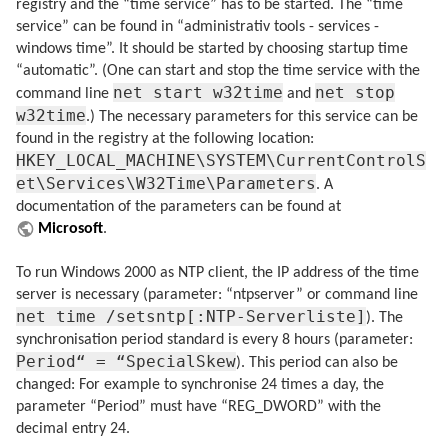
registry and the “time service” has to be started. The “time
service” can be found in “administrativ tools - services -
windows time”. It should be started by choosing startup time
“automatic”. (One can start and stop the time service with the
net start w32time
net stop
command line
and
w32time
.) The necessary parameters for this service can be
found in the registry at the following location:
HKEY_LOCAL_MACHINE\SYSTEM\CurrentControlS
et\Services\W32Time\Parameters
. A
documentation of the parameters can be found at
Microsoft
.
To run Windows 2000 as NTP client, the IP address of the time
server is necessary (parameter: “ntpserver” or command line
net time /setsntp[:NTP-Serverliste]
). The
synchronisation period standard is every 8 hours (parameter:
Period“ = “SpecialSkew
). This period can also be
changed: For example to synchronise 24 times a day, the
parameter “Period” must have “REG_DWORD” with the
decimal entry 24.